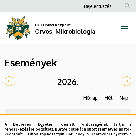
Események
Ugrás
Anonim
Bejelentkezés
a
Felhasználói
|
tartalomra
fiók
DE Klinikai Központ
Orvosi
Orvosi Mikrobiológia
menüje
Mikrobiológia
Események
2026.
Hónap
Hét
Nap
A Debreceni Egyetem kiemelt fontosságúnak tartja a
rendelkezésére bocsátott, illetve birtokába jutott személyes adatok
védelmét. Ezúton tájékoztatjuk Önt, hogy a Debreceni Egyetem a