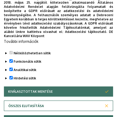
2018. május 25. napjától kötelezően alkalmazandó Általános
Adatvédelmi Rendelet alapján felülvizsgálta folyamatait és
beépítette a GDPR előírásait az adatkezelési és adatvédelmi
tevékenységébe. A felhasználók személyes adatait a Debreceni
Nincs megjeleníthető esemény
Egyetem korábban is teljes körültekintéssel kezelte, megfelelve az
érvényben lévő adatkezelési szabályozásoknak. A GDPR előírásait
követve frissítettük Adatvédelmi Tájékoztatónkat, amelyet az
alábbi linkre kattintva olvashat el:
Adatkezelési tájékoztató.
DE
Kancellária WAV Központ
További információk
Nélkülözhetetlen sütik
Funkcionális sütik
Analitikai sütik
Hirdetési sütik
KIVÁLASZTOTTAK MENTÉSE
WITHDRAW CONSENT
Adatvédelem
Adatvédelem
ÖSSZES ELUTASÍTÁSA
Technikai információk